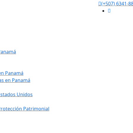
(+507) 6341-8
 Panamá
 en Panamá
ias en Panamá
Estados Unidos
 Protección Patrimonial