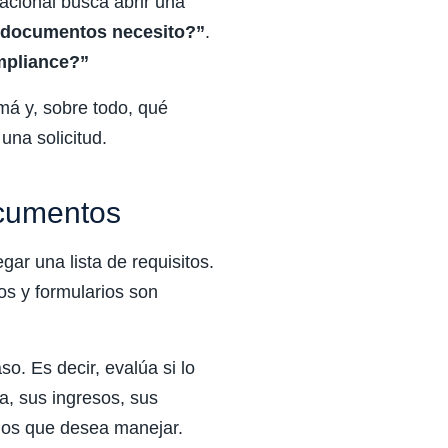
acional busca abrir una
documentos necesito?”
.
ompliance?”
má y, sobre todo, qué
una solicitud.
ocumentos
ar una lista de requisitos.
os y formularios son
o. Es decir, evalúa si lo
a, sus ingresos, sus
ndos que desea manejar.