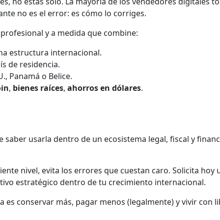
es, no estás solo. La mayoría de los vendedores digitales 
te no es el error: es cómo lo corriges.
a profesional y a medida que combine:
a estructura internacional.
ís de residencia.
., Panamá o Belice.
oin
,
bienes raíces
,
ahorros en dólares
.
e saber usarla dentro de un ecosistema legal, fiscal y finan
guiente nivel, evita los errores que cuestan caro. Solicita ho
vo estratégico dentro de tu crecimiento internacional.
 es conservar más, pagar menos (legalmente) y vivir con li