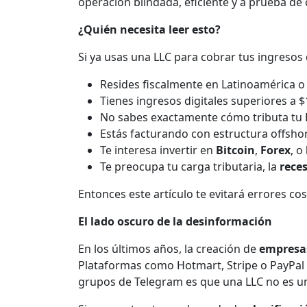
operación blindada, eficiente y a prueba de c
¿Quién necesita leer esto?
Si ya usas una LLC para cobrar tus ingresos
Resides fiscalmente en Latinoamérica o
Tienes ingresos digitales superiores a 
No sabes exactamente cómo tributa tu L
Estás facturando con estructura offshore
Te interesa invertir en
Bitcoin
,
Forex
, o
Te preocupa tu carga tributaria, la
rece
Entonces este artículo te evitará errores c
El lado oscuro de la desinformación
En los últimos años, la creación de
empresa
Plataformas como Hotmart, Stripe o PayPal p
grupos de Telegram es que una LLC no es un