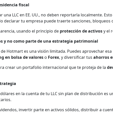
esidencia fiscal
na LLC en EE. UU., no deben reportarla localmente. Esto e
o declarar tu empresa puede traerte sanciones, bloqueos o 
parencia, usando el principio de
protección de activos
y el 
gos y no como parte de una estrategia patrimonial
de Hotmart es una visión limitada. Puedes aprovechar esa 
ng en bolsa de valores
o
Forex
, y diversificar tus
ahorros e
a crear un portafolio internacional que te proteja de la
de
strategia
lares en la cuenta de tu LLC sin plan de distribución es un 
carios.
idendos, invertir parte en activos sólidos, distribuir a cue