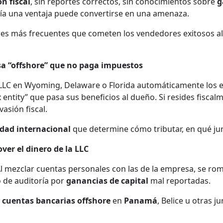
ón fiscal
, sin reportes correctos, sin conocimientos sobre
g
cía una ventaja puede convertirse en una amenaza.
ores más frecuentes que cometen los vendedores exitosos al
sa “offshore” que no paga impuestos
LC en Wyoming, Delaware o Florida automáticamente los ex
entity” que pasa sus beneficios al dueño. Si resides fiscalm
asión fiscal.
idad internacional
que determine cómo tributar, en qué ju
ver el dinero de la LLC
l mezclar cuentas personales con las de la empresa, se romp
o de auditoría por
ganancias de capital
mal reportadas.
o
cuentas bancarias offshore
en
Panamá
, Belice u otras 