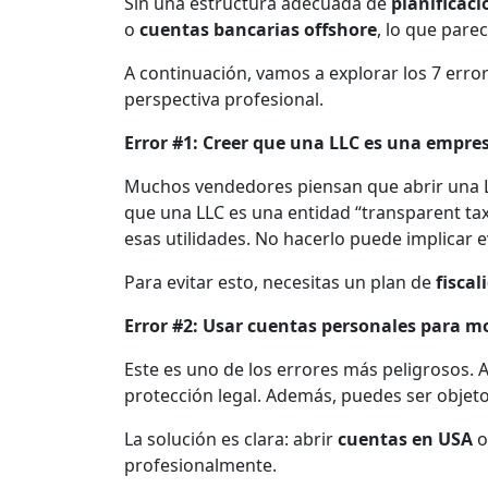
Sin una estructura adecuada de
planificaci
o
cuentas bancarias offshore
, lo que pare
A continuación, vamos a explorar los 7 err
perspectiva profesional.
Error #1: Creer que una LLC es una empre
Muchos vendedores piensan que abrir una L
que una LLC es una entidad “transparent tax 
esas utilidades. No hacerlo puede implicar ev
Para evitar esto, necesitas un plan de
fiscal
Error #2: Usar cuentas personales para mo
Este es uno de los errores más peligrosos. A
protección legal. Además, puedes ser objet
La solución es clara: abrir
cuentas en USA
profesionalmente.