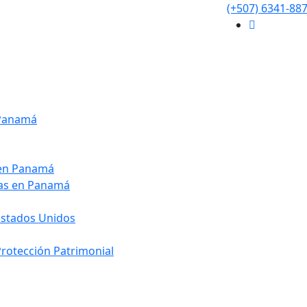
(+507) 6341-88
 Panamá
 en Panamá
ias en Panamá
Estados Unidos
 Protección Patrimonial